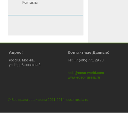
Контакты
Адрес:
Контактные Данные:
Россия, Москва,
Tel: +7 (495) 771 29 73
ул. Щербаковская 3
sale@ecso-world.com
www.ecso-russia.ru
© Все права защищены 2011-2014, ecso-russia.ru