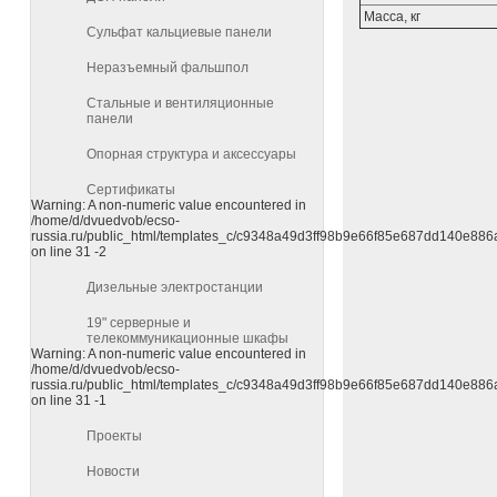
Масса, кг
Сульфат кальциевые панели
Неразъемный фальшпол
Стальные и вентиляционные
панели
Опорная структура и аксессуары
Сертификаты
Warning: A non-numeric value encountered in
/home/d/dvuedvob/ecso-
russia.ru/public_html/templates_c/c9348a49d3ff98b9e66f85e687dd140e886ab7
on line 31 -2
Дизельные электростанции
19" cерверные и
телекоммуникационные шкафы
Warning: A non-numeric value encountered in
/home/d/dvuedvob/ecso-
russia.ru/public_html/templates_c/c9348a49d3ff98b9e66f85e687dd140e886ab7
on line 31 -1
Проекты
Новости