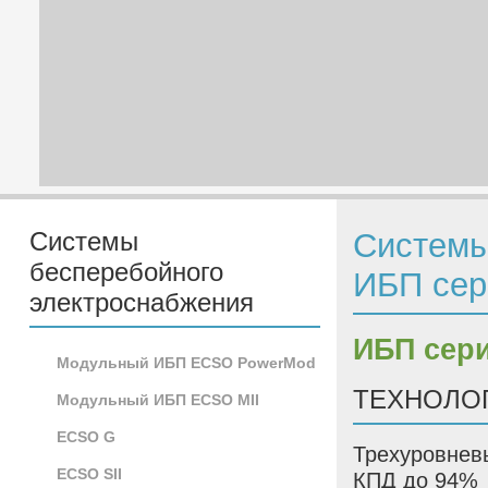
Системы
Системы
бесперебойного
ИБП сер
электроснабжения
ИБП сери
Модульный ИБП ECSO PowerMod
ТЕХНОЛО
Модульный ИБП ECSO MII
ECSO G
Трехуровнев
ECSO SII
КПД до 94%