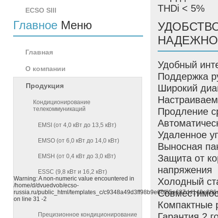
THDi < 5%
ECSO SIII
Главное
Меню
УДОБСТВО
НАДЕЖНО
Главная
Удобный инт
О компании
Поддержка р
Продукция
Широкий диа
Настраиваем
Кондиционирование
телекоммуникаций
Продление с
Автоматическ
EMSI (от 4,0 кВт до 13,5 кВт)
Удаленное у
EMSO (от 6,0 кВт до 14,0 кВт)
Выносная па
Защита от ко
EMSH (от 0,4 кВт до 3,0 кВт)
напряжения
ESSC (9,8 кВт и 16,2 кВт)
Warning: A non-numeric value encountered in
Холодный ст
/home/d/dvuedvob/ecso-
Совместимост
russia.ru/public_html/templates_c/c9348a49d3ff98b9e66f85e687dd140e886ab7
on line 31 -2
Компактные 
Гарантия 2 г
Прецизионное кондиционирование