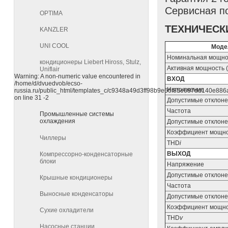
Сервисная по
OPTIMA
ТЕХНИЧЕСК
KANZLER
UNI COOL
Моде
Номинальная мощнос
кондиционеры Liebert Hiross, Stulz,
Активная мощность (
Uniflair
Warning: A non-numeric value encountered in
ВХОД
/home/d/dvuedvob/ecso-
Напря
russia.ru/public_html/templates_c/c9348a49d3ff98b9e66f85e687dd140e886ab7
on line 31 -2
Допустимые отклон
Частота
Промышленные системы
охлаждения
Допустимые отклоне
Коэффициент мощн
Чиллеры
THD
i
ВЫХОД
Компрессорно-конденсаторные
блоки
Напряжение
Допустимые отклон
Крышные кондиционеры
Частота
Выносные конденсаторы
Допустимые отклоне
Коэффициент мощн
Сухие охладители
THD
v
Насосные станции