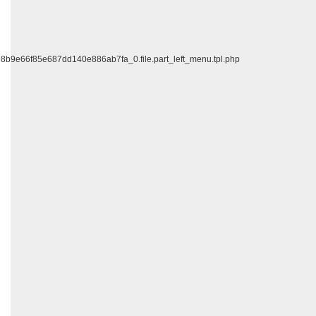
f98b9e66f85e687dd140e886ab7fa_0.file.part_left_menu.tpl.php