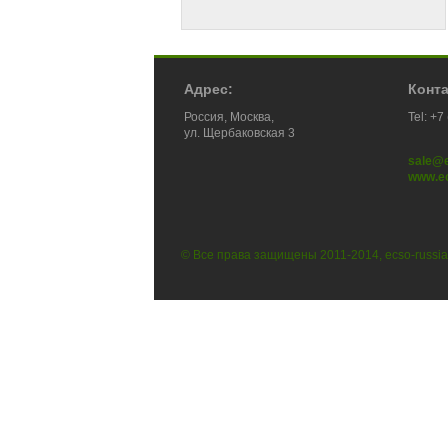
Адрес:
Конт
Россия, Москва,
Tel: +7
ул. Щербаковская 3
sale@
www.ec
© Все права защищены 2011-2014, ecso-russia