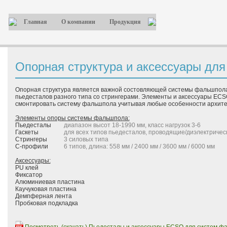
Главная
О компании
Продукция
Опорная структура и аксессуары дл
Опорная структура является важной состовляющей системы фальшпола
пьедесталов разного типа со стрингерами. Элементы и аксессуары ECSO
смонтировать систему фальшпола учитывая любые особенности архитек
Элементы опоры системы фальшпола:
Пьедесталы
диапазон высот 18-1990 мм, класс нагрузок 3-6
Гаскеты
для всех типов пьедесталов, проводящие/диэлектричес
Стрингеры
3 силовых типа
С-профили
6 типов, длина: 558 мм / 2400 мм / 3600 мм / 6000 мм
Аксессуары:
PU клей
Фиксатор
Алюминиевая пластина
Каучуковая пластина
Демпферная лента
Пробковая подкладка