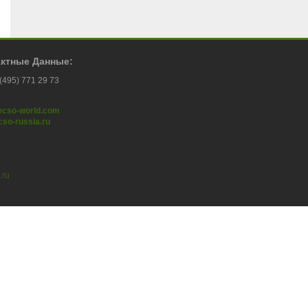
актные Данные:
 (495) 771 29 73
ecso-world.com
so-russia.ru
.ru