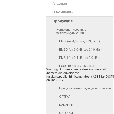
Главная
О компании
Продукция
Кондиционирование
телекоммуникаций
EMSI (от 4,0 кВт до 13,5 кВт)
EMSO (от 6,0 кВт до 14,0 кВт)
EMSH (от 0,4 кВт до 3,0 кВт)
ESSC (9,8 кВт и 16,2 кВт)
Warning: A non-numeric value encountered in
/home/d/dvuedvob/ecso-
russia.ru/public_html/templates_c/c9348a49d3f
on line 31 -2
Прецизионное кондиционирование
OPTIMA
KANZLER
UNI COOL