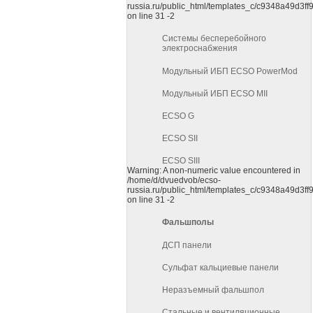
russia.ru/public_html/templates_c/c9348a49d3f
on line 31 -2
Системы бесперебойного
электроснабжения
Модульный ИБП ECSO PowerMod
Модульный ИБП ECSO MII
ECSO G
ECSO SII
ECSO SIII
Warning: A non-numeric value encountered in
/home/d/dvuedvob/ecso-
russia.ru/public_html/templates_c/c9348a49d3f
on line 31 -2
Фальшполы
ДСП панели
Сульфат кальциевые панели
Неразъемный фальшпол
Стальные и вентиляционные