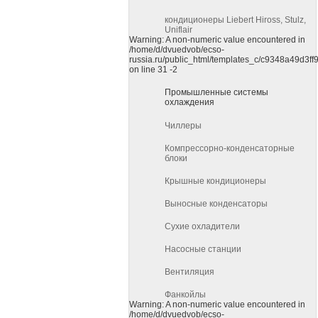
кондиционеры Liebert Hiross, Stulz,
Uniflair
Warning: A non-numeric value encountered in
/home/d/dvuedvob/ecso-
russia.ru/public_html/templates_c/c9348a49d3f
on line 31 -2
Промышленные системы
охлаждения
Чиллеры
Компрессорно-конденсаторные
блоки
Крышные кондиционеры
Выносные конденсаторы
Сухие охладители
Насосные станции
Вентиляция
Фанкойлы
Warning: A non-numeric value encountered in
/home/d/dvuedvob/ecso-