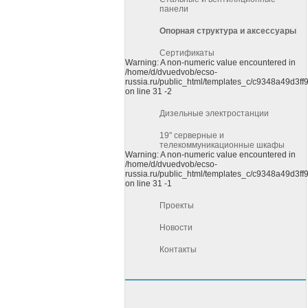
панели
Опорная структура и аксессуары
Сертификаты
Warning: A non-numeric value encountered in
/home/d/dvuedvob/ecso-
russia.ru/public_html/templates_c/c9348a49d3f
on line 31 -2
Дизельные электростанции
19" cерверные и
телекоммуникационные шкафы
Warning: A non-numeric value encountered in
/home/d/dvuedvob/ecso-
russia.ru/public_html/templates_c/c9348a49d3f
on line 31 -1
Проекты
Новости
Контакты